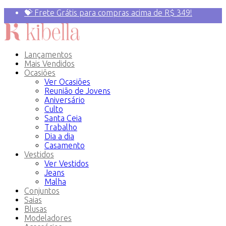
💝 Frete Grátis para compras acima de R$ 349!
Primeira compra? 10% OFF com o Cupom:
PRIMEIRAVEZ
Lançamentos
Mais Vendidos
Ocasiões
Ver Ocasiões
Reunião de Jovens
Aniversário
Culto
Santa Ceia
Trabalho
Dia a dia
Casamento
Vestidos
Ver Vestidos
Jeans
Malha
Conjuntos
Saias
Blusas
Modeladores