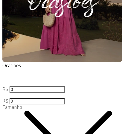
Ocasiões
R$
-
R$
Tamanho