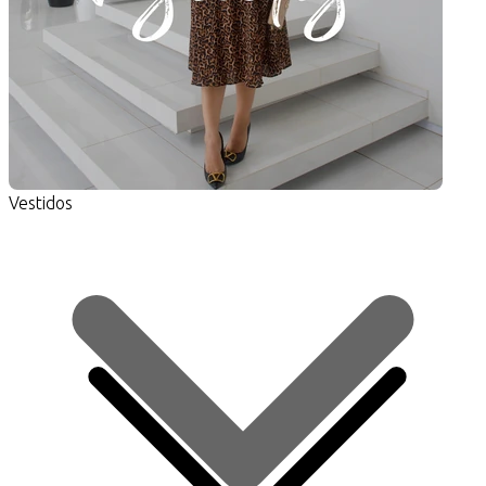
G
(15)
GG
(15)
XG
(1)
XXG
(1)
cor
Vestidos