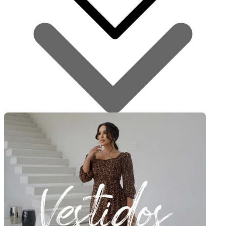
P
(13)
M
(11)