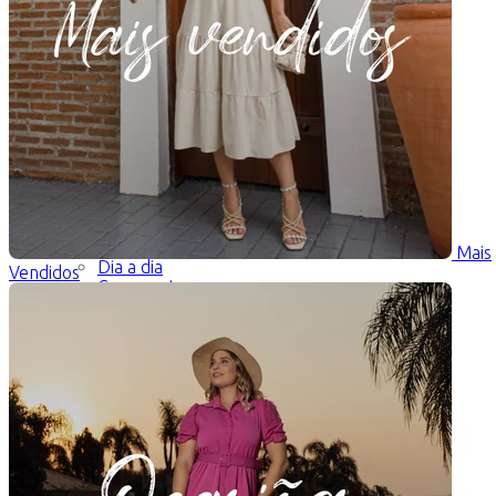
Ocasiões
Reunião de Jovens
Aniversário
Culto
Santa Ceia
Trabalho
Mais
Dia a dia
Vendidos
Casamento
Preço