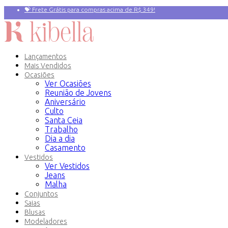
💝 Frete Grátis para compras acima de R$ 349!
Primeira compra? 10% OFF com o Cupom:
PRIMEIRAVEZ
Lançamentos
Mais Vendidos
Ocasiões
Ver Ocasiões
Reunião de Jovens
Aniversário
Culto
Santa Ceia
Trabalho
Dia a dia
Casamento
Vestidos
Ver Vestidos
Jeans
Malha
Conjuntos
Saias
Blusas
Modeladores