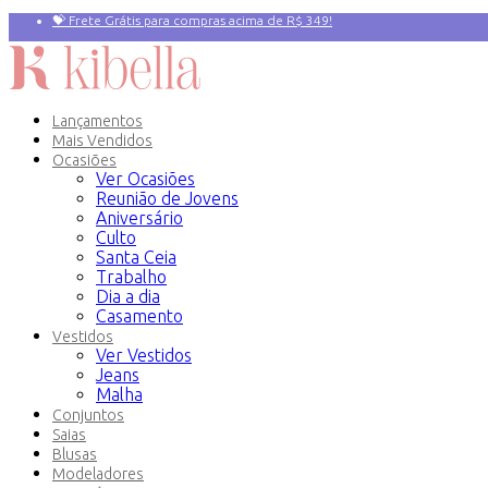
💝 Frete Grátis para compras acima de R$ 349!
Primeira compra? 10% OFF com o Cupom:
PRIMEIRAVEZ
Lançamentos
Mais Vendidos
Ocasiões
Ver Ocasiões
Reunião de Jovens
Aniversário
Culto
Santa Ceia
Trabalho
Dia a dia
Casamento
Vestidos
Ver Vestidos
Jeans
Malha
Conjuntos
Saias
Blusas
Modeladores