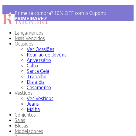
💝 Frete Grátis para compras acima de R$ 349!
Primeira compra? 10% OFF com o Cupom:
PRIMEIRAVEZ
Lançamentos
Mais Vendidos
Ocasiões
Ver Ocasiões
Reunião de Jovens
Aniversário
Culto
Santa Ceia
Trabalho
Dia a dia
Casamento
Vestidos
Ver Vestidos
Jeans
Malha
Conjuntos
Saias
Blusas
Modeladores