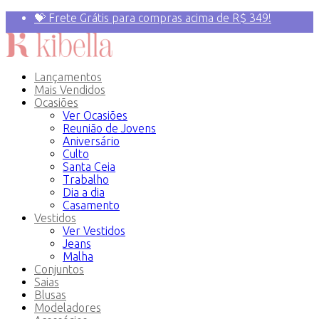
💝 Frete Grátis para compras acima de R$ 349!
Primeira compra? 10% OFF com o Cupom:
PRIMEIRAVEZ
Lançamentos
Mais Vendidos
Ocasiões
Ver Ocasiões
Reunião de Jovens
Aniversário
Culto
Santa Ceia
Trabalho
Dia a dia
Casamento
Vestidos
Ver Vestidos
Jeans
Malha
Conjuntos
Saias
Blusas
Modeladores