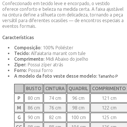
Confeccionado em tecido leve e encorpado, o vestido
oferece conforto e beleza na medida certa. A faixa ajustável
na cintura define a silhueta com delicadeza, tornando a peça
versátil para diferentes ocasiões — de encontros especiais a
eventos formais.
Características
Composição
: 100% Poliéster
Tecido:
Alfaiataria marant com tule
Comprimento:
Midi Abaixo do joelho
Ziper:
Possui zíper atrás
Forro:
Possui forro
A modelo da foto veste desse modelo:
Tamanho P
BUSTO
CINTURA
QUADRIL
COMPRIMENTO
P
80 cm
74 cm
96 cm
121 cm
M
86 cm
76 cm
98 cm
122 cm
G
90 cm
82 cm
100 cm
125 cm