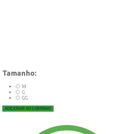
Tamanho:
M
G
GG
ADICIONAR AO CARRINHO