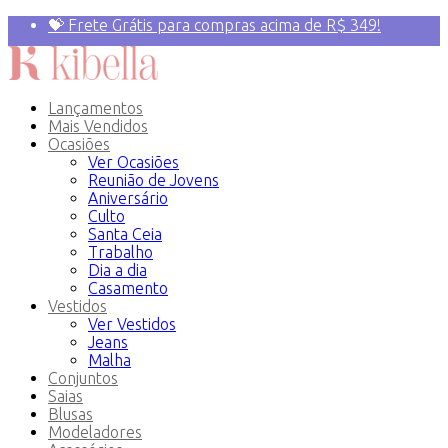
💝 Frete Grátis para compras acima de R$ 349!
Primeira compra? 10% OFF com o Cupom:
PRIMEIRAVEZ
Lançamentos
Mais Vendidos
Ocasiões
Ver Ocasiões
Reunião de Jovens
Aniversário
Culto
Santa Ceia
Trabalho
Dia a dia
Casamento
Vestidos
Ver Vestidos
Jeans
Malha
Conjuntos
Saias
Blusas
Modeladores