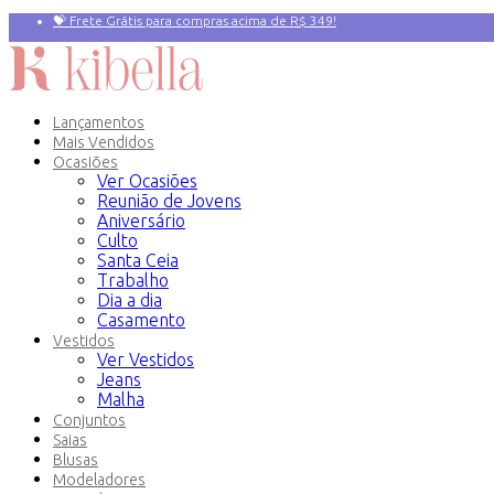
💝 Frete Grátis para compras acima de R$ 349!
Primeira compra? 10% OFF com o Cupom:
PRIMEIRAVEZ
Lançamentos
Mais Vendidos
Ocasiões
Ver Ocasiões
Reunião de Jovens
Aniversário
Culto
Santa Ceia
Trabalho
Dia a dia
Casamento
Vestidos
Ver Vestidos
Jeans
Malha
Conjuntos
Saias
Blusas
Modeladores