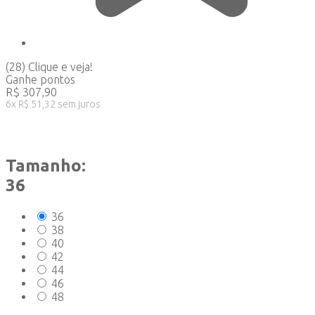
(28)
Clique e veja!
Ganhe
pontos
R$
307,90
6
x
R$
51,32
sem juros
Tamanho:
36
36
38
40
42
44
46
48