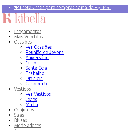
💝 Frete Grátis para compras acima de R$ 349!
Primeira compra? 10% OFF com o Cupom:
PRIMEIRAVEZ
Lançamentos
Mais Vendidos
Ocasiões
Ver Ocasiões
Reunião de Jovens
Aniversário
Culto
Santa Ceia
Trabalho
Dia a dia
Casamento
Vestidos
Ver Vestidos
Jeans
Malha
Conjuntos
Saias
Blusas
Modeladores