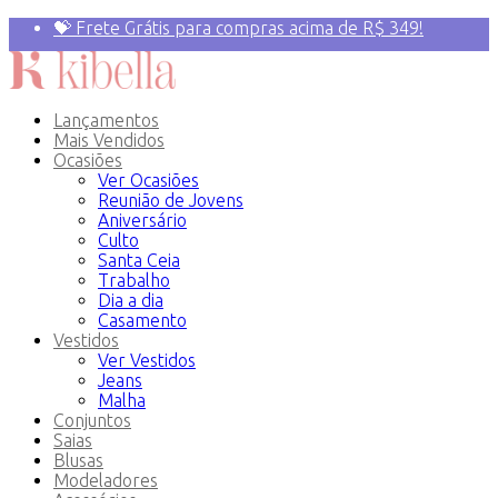
💝 Frete Grátis para compras acima de R$ 349!
Primeira compra? 10% OFF com o Cupom:
PRIMEIRAVEZ
Lançamentos
Mais Vendidos
Ocasiões
Ver Ocasiões
Reunião de Jovens
Aniversário
Culto
Santa Ceia
Trabalho
Dia a dia
Casamento
Vestidos
Ver Vestidos
Jeans
Malha
Conjuntos
Saias
Blusas
Modeladores