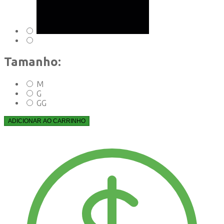
Tamanho:
M
G
GG
ADICIONAR AO CARRINHO