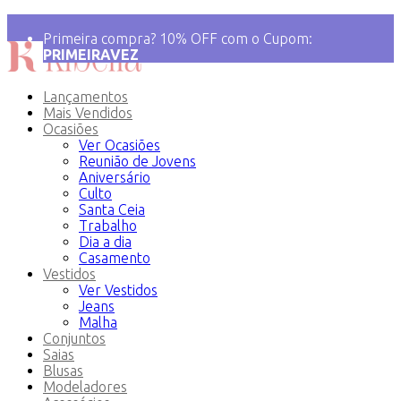
💝 Frete Grátis para compras acima de R$ 499!
Primeira compra? 10% OFF com o Cupom:
PRIMEIRAVEZ
Lançamentos
Mais Vendidos
Ocasiões
Ver Ocasiões
Reunião de Jovens
Aniversário
Culto
Santa Ceia
Trabalho
Dia a dia
Casamento
Vestidos
Ver Vestidos
Jeans
Malha
Conjuntos
Saias
Blusas
Modeladores