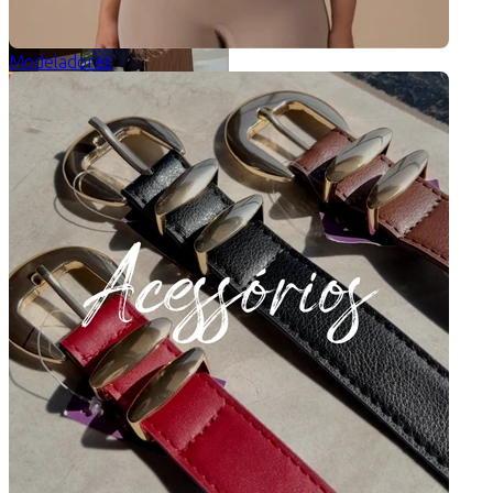
Modeladores
Camisa Mirela
Ganhe
pontos
R$
137,90
6
x
R$
22,98
sem juros
cor: