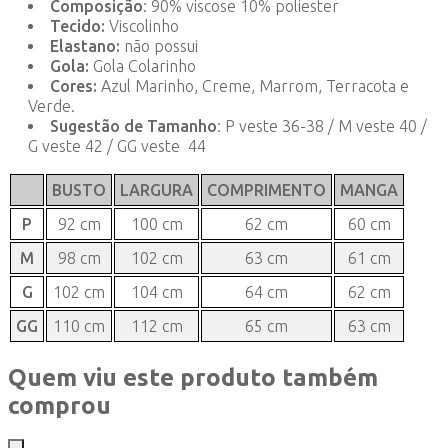
Composição
: 90% viscose 10% poliester
Tecido:
Viscolinho
Elastano:
não possui
Gola:
Gola Colarinho
Cores:
Azul Marinho, Creme, Marrom, Terracota e
Verde.
Sugestão de Tamanho
: P veste 36-38 / M veste 40 /
G veste 42 / GG veste 44
BUSTO
LARGURA
COMPRIMENTO
MANGA
P
92 cm
100 cm
62 cm
60 cm
M
98 cm
102 cm
63 cm
61 cm
G
102 cm
104 cm
64 cm
62 cm
GG
110 cm
112 cm
65 cm
63 cm
Quem viu este produto também
comprou