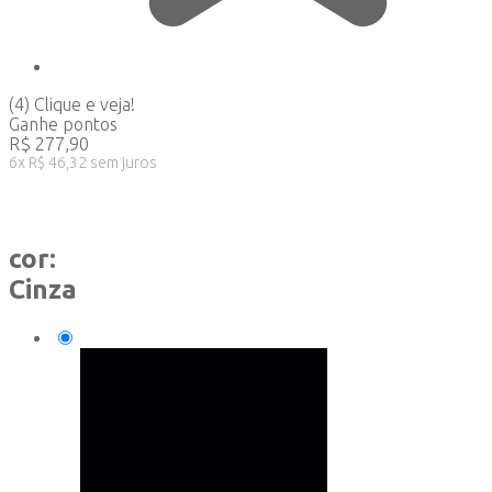
(4)
Clique e veja!
Ganhe
pontos
R$
277,90
6
x
R$
46,32
sem juros
cor:
Cinza