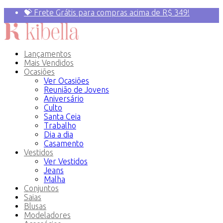
💝 Frete Grátis para compras acima de R$ 349!
Primeira compra? 10% OFF com o Cupom:
PRIMEIRAVEZ
Lançamentos
Mais Vendidos
Ocasiões
Ver Ocasiões
Reunião de Jovens
Aniversário
Culto
Santa Ceia
Trabalho
Dia a dia
Casamento
Vestidos
Ver Vestidos
Jeans
Malha
Conjuntos
Saias
Blusas
Modeladores