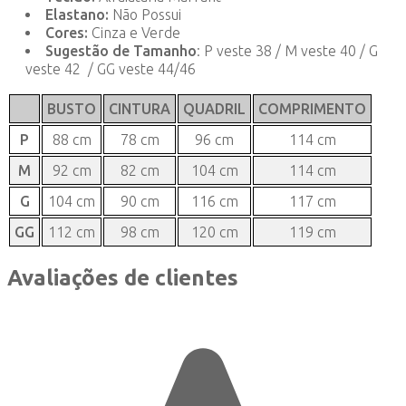
Elastano:
Não Possui
Cores:
Cinza e Verde
Sugestão de Tamanho
: P veste 38 / M veste 40 / G
veste 42 / GG veste 44/46
BUSTO
CINTURA
QUADRIL
COMPRIMENTO
P
88 cm
78 cm
96 cm
114 cm
M
92 cm
82 cm
104 cm
114 cm
G
104 cm
90 cm
116 cm
117 cm
GG
112 cm
98 cm
120 cm
119 cm
Avaliações de clientes