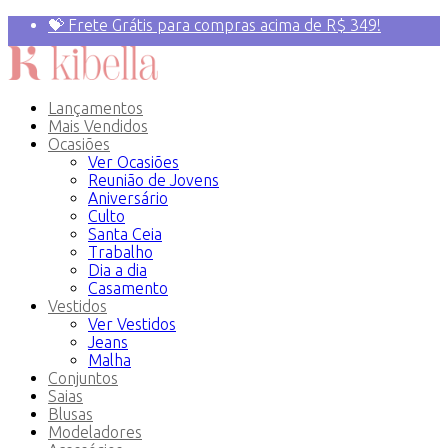
💝 Frete Grátis para compras acima de R$ 349!
Primeira compra? 10% OFF com o Cupom:
PRIMEIRAVEZ
Lançamentos
Mais Vendidos
Ocasiões
Ver Ocasiões
Reunião de Jovens
Aniversário
Culto
Santa Ceia
Trabalho
Dia a dia
Casamento
Vestidos
Ver Vestidos
Jeans
Malha
Conjuntos
Saias
Blusas
Modeladores