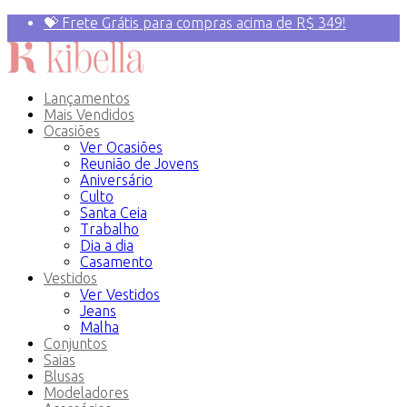
💝 Frete Grátis para compras acima de R$ 349!
Primeira compra? 10% OFF com o Cupom:
PRIMEIRAVEZ
Lançamentos
Mais Vendidos
Ocasiões
Ver Ocasiões
Reunião de Jovens
Aniversário
Culto
Santa Ceia
Trabalho
Dia a dia
Casamento
Vestidos
Ver Vestidos
Jeans
Malha
Conjuntos
Saias
Blusas
Modeladores