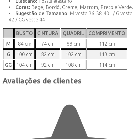
Elastano:
Possui elastano
Cores:
Bege, Bordô, Creme, Marrom, Preto e Verde.
Sugestão de Tamanho
: M veste 36-38-40 / G veste
42 / GG veste 44
BUSTO
CINTURA
QUADRIL
COMPRIMENTO
M
84 cm
74 cm
88 cm
112 cm
G
100 cm
82 cm
102 cm
113 cm
GG
104 cm
92 cm
108 cm
114 cm
Avaliações de clientes