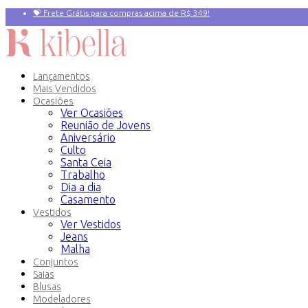
💝 Frete Grátis para compras acima de R$ 349!
Primeira compra? 10% OFF com o Cupom:
PRIMEIRAVEZ
Lançamentos
Mais Vendidos
Ocasiões
Ver Ocasiões
Reunião de Jovens
Aniversário
Culto
Santa Ceia
Trabalho
Dia a dia
Casamento
Vestidos
Ver Vestidos
Jeans
Malha
Conjuntos
Saias
Blusas
Modeladores