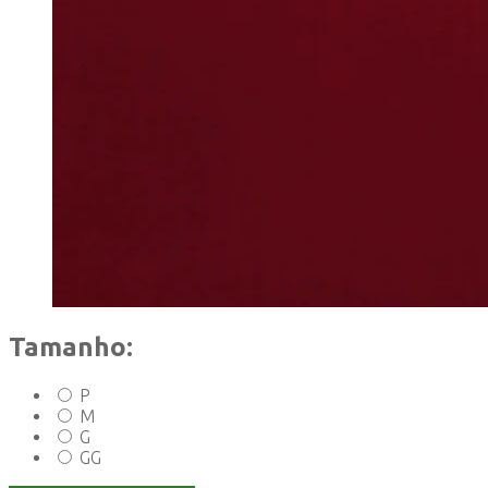
Tamanho:
P
M
G
GG