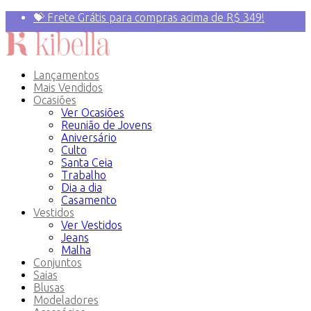
💝 Frete Grátis para compras acima de R$ 349!
Primeira compra? 10% OFF com o Cupom:
PRIMEIRAVEZ
Lançamentos
Mais Vendidos
Ocasiões
Ver Ocasiões
Reunião de Jovens
Aniversário
Culto
Santa Ceia
Trabalho
Dia a dia
Casamento
Vestidos
Ver Vestidos
Jeans
Malha
Conjuntos
Saias
Blusas
Modeladores