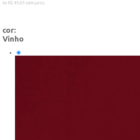
6
x
R$
49,65
sem juros
cor:
Vinho