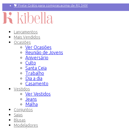
💝 Frete Grátis para compras acima de R$ 349!
Primeira compra? 10% OFF com o Cupom:
PRIMEIRAVEZ
Lançamentos
Mais Vendidos
Ocasiões
Ver Ocasiões
Reunião de Jovens
Aniversário
Culto
Santa Ceia
Trabalho
Dia a dia
Casamento
Vestidos
Ver Vestidos
Jeans
Malha
Conjuntos
Saias
Blusas
Modeladores