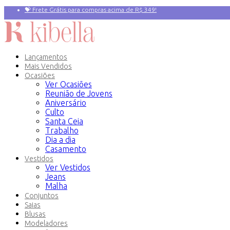
💝 Frete Grátis para compras acima de R$ 349!
Primeira compra? 10% OFF com o Cupom:
PRIMEIRAVEZ
Lançamentos
Mais Vendidos
Ocasiões
Ver Ocasiões
Reunião de Jovens
Aniversário
Culto
Santa Ceia
Trabalho
Dia a dia
Casamento
Vestidos
Ver Vestidos
Jeans
Malha
Conjuntos
Saias
Blusas
Modeladores