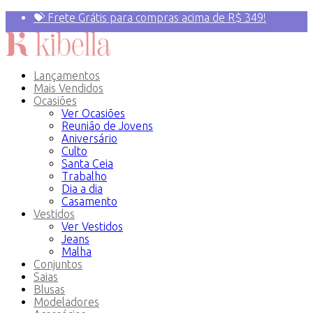
💝 Frete Grátis para compras acima de R$ 349!
Primeira compra? 10% OFF com o Cupom:
PRIMEIRAVEZ
Lançamentos
Mais Vendidos
Ocasiões
Ver Ocasiões
Reunião de Jovens
Aniversário
Culto
Santa Ceia
Trabalho
Dia a dia
Casamento
Vestidos
Ver Vestidos
Jeans
Malha
Conjuntos
Saias
Blusas
Modeladores