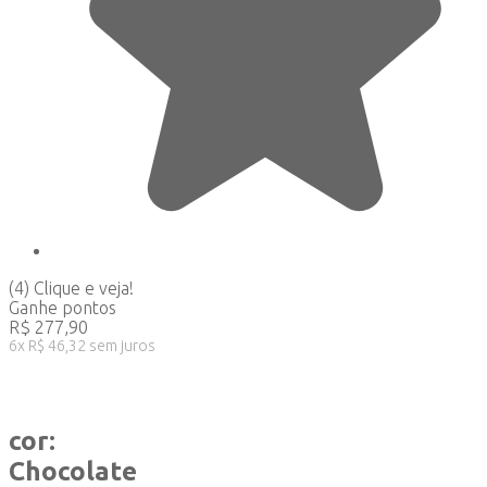
(4)
Clique e veja!
Ganhe
pontos
R$
277,90
6
x
R$
46,32
sem juros
cor:
Chocolate