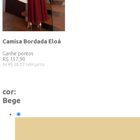
Camisa Bordada Eloá
Ganhe
pontos
R$
157,90
6
x
R$
26,32
sem juros
cor:
Bege