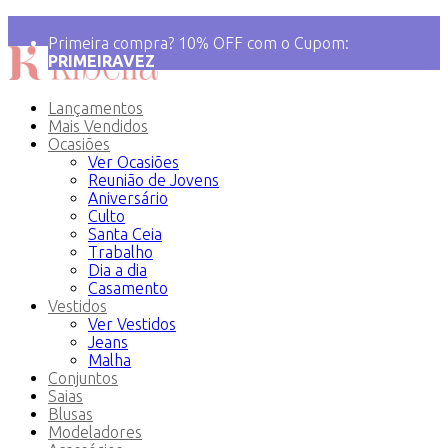
💝 Frete Grátis para compras acima de R$ 349!
Primeira compra? 10% OFF com o Cupom:
PRIMEIRAVEZ
Lançamentos
Mais Vendidos
Ocasiões
Ver Ocasiões
Reunião de Jovens
Aniversário
Culto
Santa Ceia
Trabalho
Dia a dia
Casamento
Vestidos
Ver Vestidos
Jeans
Malha
Conjuntos
Saias
Blusas
Modeladores