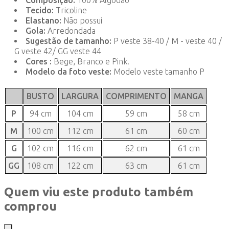
Composição:
100% Algodão
Tecido:
Tricoline
Elastano:
Não possui
Gola:
Arredondada
Sugestão de tamanho:
P veste 38-40 / M - veste 40 /
G veste 42/ GG veste 44
Cores :
Bege, Branco e Pink.
Modelo da foto veste:
Modelo veste tamanho P
BUSTO
LARGURA
COMPRIMENTO
MANGA
P
94 cm
104 cm
59 cm
58 cm
M
100 cm
112 cm
61 cm
60 cm
G
102 cm
116 cm
62 cm
61 cm
GG
108 cm
122 cm
63 cm
61 cm
Quem viu este produto também
comprou