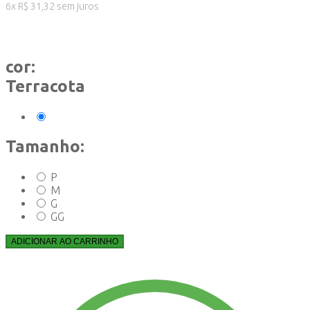
6
x
R$
31,32
sem juros
cor:
Terracota
Tamanho:
P
M
G
GG
ADICIONAR AO CARRINHO