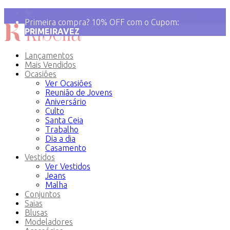
💝 Frete Grátis para compras acima de R$ 349!
Primeira compra? 10% OFF com o Cupom:
PRIMEIRAVEZ
Lançamentos
Mais Vendidos
Ocasiões
Ver Ocasiões
Reunião de Jovens
Aniversário
Culto
Santa Ceia
Trabalho
Dia a dia
Casamento
Vestidos
Ver Vestidos
Jeans
Malha
Conjuntos
Saias
Blusas
Modeladores