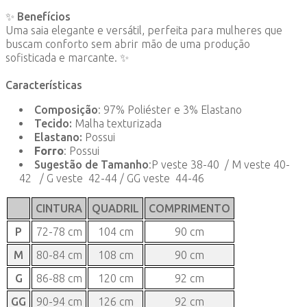
✨ Benefícios
Uma saia elegante e versátil, perfeita para mulheres que
buscam conforto sem abrir mão de uma produção
sofisticada e marcante. ✨
Características
Composição
: 97% Poliéster e 3% Elastano
Tecido:
Malha texturizada
Elastano:
Possui
Forro
: Possui
Sugestão de Tamanho
:P veste 38-40 / M veste 40-
42 / G veste 42-44 / GG veste 44-46
CINTURA
QUADRIL
COMPRIMENTO
P
72-78 cm
104 cm
90 cm
M
80-84 cm
108 cm
90 cm
G
86-88 cm
120 cm
92 cm
GG
90-94 cm
126 cm
92 cm