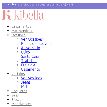
💝 Frete Grátis para compras acima de R$ 499!
Primeira compra? 10% OFF com o Cupom:
PRIMEIRAVEZ
Lançamentos
Mais Vendidos
Ocasiões
Ver Ocasiões
Reunião de Jovens
Aniversário
Culto
Santa Ceia
Trabalho
Dia a dia
Casamento
Vestidos
Ver Vestidos
Jeans
Malha
Conjuntos
Saias
Blusas
Modeladores