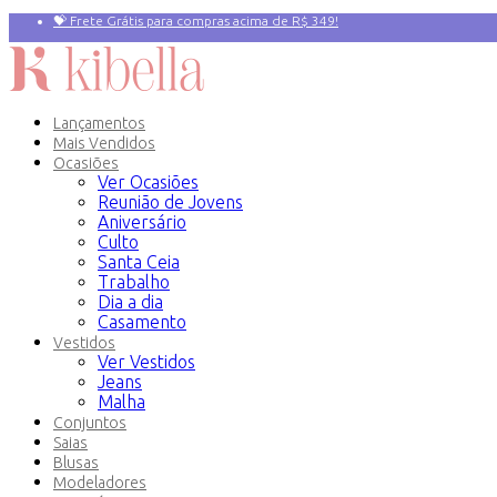
💝 Frete Grátis para compras acima de R$ 349!
Primeira compra? 10% OFF com o Cupom:
PRIMEIRAVEZ
Lançamentos
Mais Vendidos
Ocasiões
Ver Ocasiões
Reunião de Jovens
Aniversário
Culto
Santa Ceia
Trabalho
Dia a dia
Casamento
Vestidos
Ver Vestidos
Jeans
Malha
Conjuntos
Saias
Blusas
Modeladores