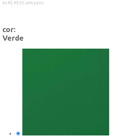
6
x
R$
49,65
sem juros
cor:
Verde