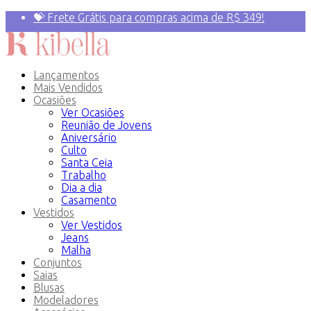
💝 Frete Grátis para compras acima de R$ 349!
Primeira compra? 10% OFF com o Cupom:
PRIMEIRAVEZ
Lançamentos
Mais Vendidos
Ocasiões
Ver Ocasiões
Reunião de Jovens
Aniversário
Culto
Santa Ceia
Trabalho
Dia a dia
Casamento
Vestidos
Ver Vestidos
Jeans
Malha
Conjuntos
Saias
Blusas
Modeladores