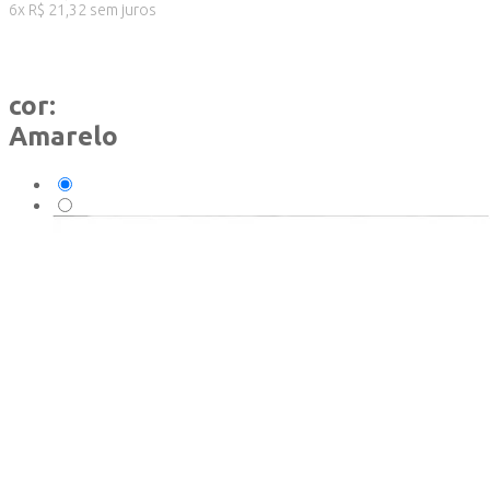
6
x
R$
21,32
sem juros
cor:
Amarelo