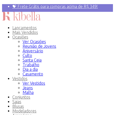
💝 Frete Grátis para compras acima de R$ 349!
Primeira compra? 10% OFF com o Cupom:
PRIMEIRAVEZ
Lançamentos
Mais Vendidos
Ocasiões
Ver Ocasiões
Reunião de Jovens
Aniversário
Culto
Santa Ceia
Trabalho
Dia a dia
Casamento
Vestidos
Ver Vestidos
Jeans
Malha
Conjuntos
Saias
Blusas
Modeladores