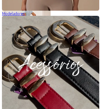
Modeladores
Vestido Jeans Bordado Flor
Ganhe
pontos
R$
227,90
6
x
R$
37,98
sem juros
Tamanho: