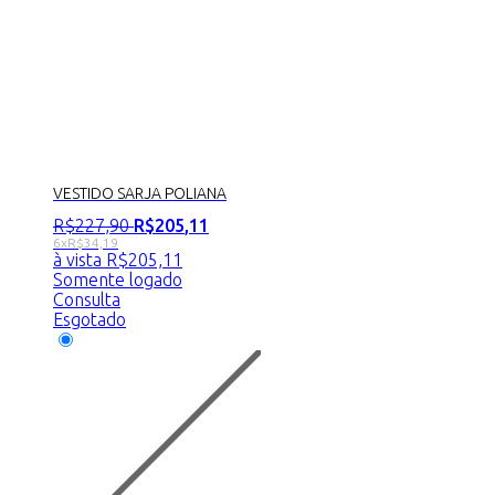
VESTIDO SARJA POLIANA
R$
227
,
90
R$
205
,
11
6x
R$
34,19
à vista
R$
205,11
Somente logado
Consulta
Esgotado