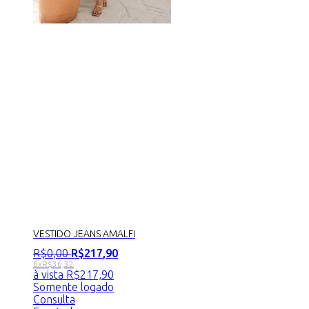
VESTIDO JEANS AMALFI
R$
0
,
00
R$
217
,
90
6x
R$
36,32
à vista
R$
217,90
Somente logado
Consulta