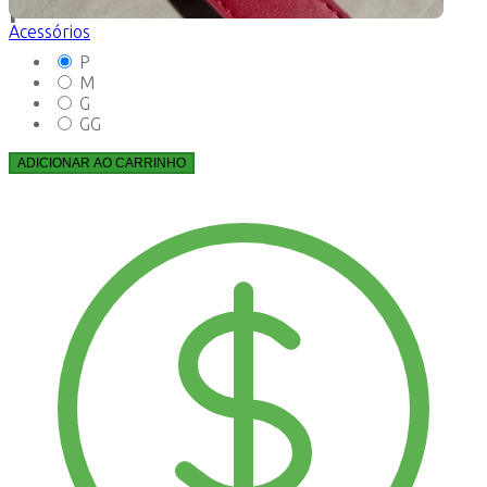
P
Acessórios
P
M
G
GG
ADICIONAR AO CARRINHO