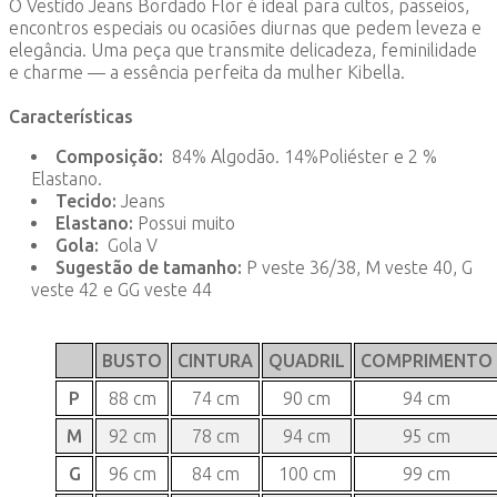
O Vestido Jeans Bordado Flor é ideal para cultos, passeios,
encontros especiais ou ocasiões diurnas que pedem leveza e
elegância. Uma peça que transmite delicadeza, feminilidade
e charme — a essência perfeita da mulher Kibella.
Características
Composição:
84% Algodão. 14%Poliéster e 2 %
Elastano.
Tecido:
Jeans
Elastano:
Possui muito
Gola:
Gola V
Sugestão de tamanho:
P veste 36/38, M veste 40, G
veste 42 e GG veste 44
BUSTO
CINTURA
QUADRIL
COMPRIMENTO
P
88 cm
74 cm
90 cm
94 cm
M
92 cm
78 cm
94 cm
95 cm
G
96 cm
84 cm
100 cm
99 cm