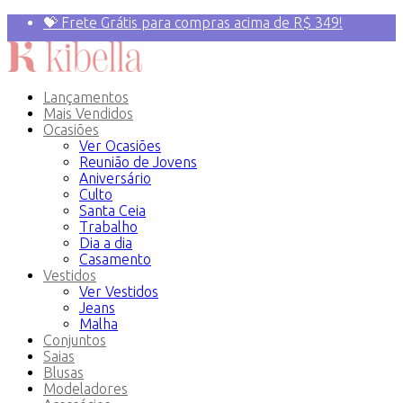
💝 Frete Grátis para compras acima de R$ 349!
Primeira compra? 10% OFF com o Cupom:
PRIMEIRAVEZ
Lançamentos
Mais Vendidos
Ocasiões
Ver Ocasiões
Reunião de Jovens
Aniversário
Culto
Santa Ceia
Trabalho
Dia a dia
Casamento
Vestidos
Ver Vestidos
Jeans
Malha
Conjuntos
Saias
Blusas
Modeladores