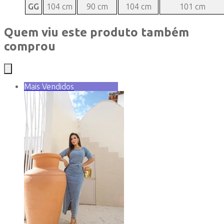
GG
104 cm
90 cm
104 cm
101 cm
Quem viu este produto também
comprou