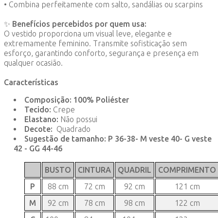
• Combina perfeitamente com salto, sandálias ou scarpins
✨
Benefícios percebidos por quem usa:
O vestido proporciona um visual leve, elegante e
extremamente feminino. Transmite sofisticação sem
esforço, garantindo conforto, segurança e presença em
qualquer ocasião.
Características
Composição: 100% Poliéster
Tecido:
Crepe
Elastano:
Não possui
Decote:
Quadrado
Sugestão de tamanho: P 36-38- M veste 40- G veste
42 - GG 44-46
BUSTO
CINTURA
QUADRIL
COMPRIMENTO
P
88 cm
72 cm
92 cm
121 cm
M
92 cm
78 cm
98 cm
122 cm