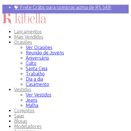
💝 Frete Grátis para compras acima de R$ 349!
Primeira compra? 10% OFF com o Cupom:
PRIMEIRAVEZ
Lançamentos
Mais Vendidos
Ocasiões
Ver Ocasiões
Reunião de Jovens
Aniversário
Culto
Santa Ceia
Trabalho
Dia a dia
Casamento
Vestidos
Ver Vestidos
Jeans
Malha
Conjuntos
Saias
Blusas
Modeladores