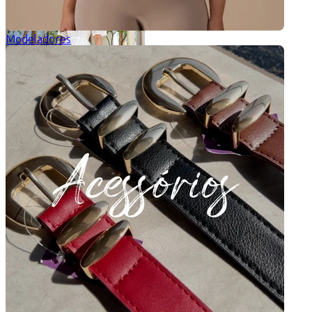
Modeladores
Vestido Lese Victoria
Ganhe
pontos
R$
247,90
6
x
R$
41,32
sem juros
cor: