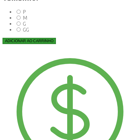
P
M
G
GG
ADICIONAR AO CARRINHO