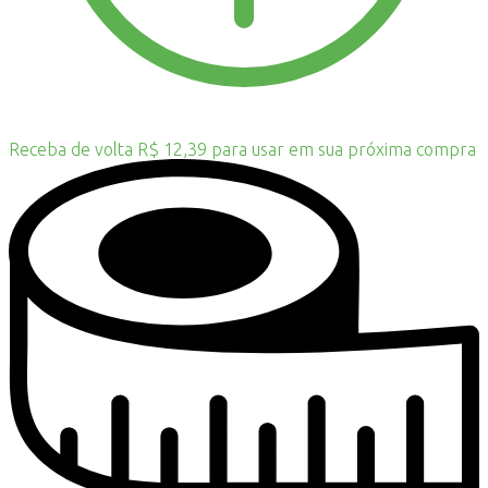
Receba de volta R$ 12,39 para usar em sua próxima compra