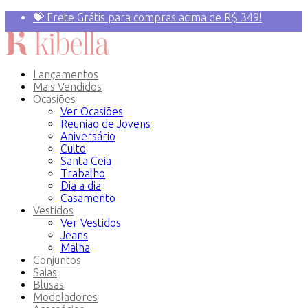
💝 Frete Grátis para compras acima de R$ 349!
Primeira compra? 10% OFF com o Cupom:
PRIMEIRAVEZ
Lançamentos
Mais Vendidos
Ocasiões
Ver Ocasiões
Reunião de Jovens
Aniversário
Culto
Santa Ceia
Trabalho
Dia a dia
Casamento
Vestidos
Ver Vestidos
Jeans
Malha
Conjuntos
Saias
Blusas
Modeladores