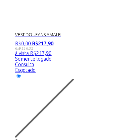
VESTIDO JEANS AMALFI
R$
0
,
00
R$
217
,
90
6x
R$
36,32
à vista
R$
217,90
Somente logado
Consulta
Esgotado