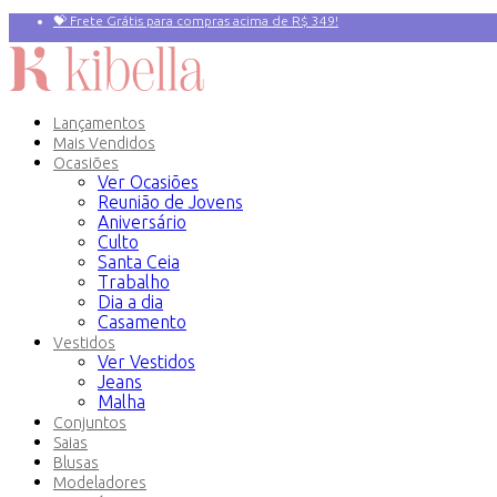
💝 Frete Grátis para compras acima de R$ 349!
Primeira compra? 10% OFF com o Cupom:
PRIMEIRAVEZ
Lançamentos
Mais Vendidos
Ocasiões
Ver Ocasiões
Reunião de Jovens
Aniversário
Culto
Santa Ceia
Trabalho
Dia a dia
Casamento
Vestidos
Ver Vestidos
Jeans
Malha
Conjuntos
Saias
Blusas
Modeladores