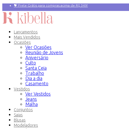
💝 Frete Grátis para compras acima de R$ 349!
Primeira compra? 10% OFF com o Cupom:
PRIMEIRAVEZ
Lançamentos
Mais Vendidos
Ocasiões
Ver Ocasiões
Reunião de Jovens
Aniversário
Culto
Santa Ceia
Trabalho
Dia a dia
Casamento
Vestidos
Ver Vestidos
Jeans
Malha
Conjuntos
Saias
Blusas
Modeladores