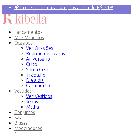
💝 Frete Grátis para compras acima de R$ 349!
Primeira compra? 10% OFF com o Cupom:
PRIMEIRAVEZ
Lançamentos
Mais Vendidos
Ocasiões
Ver Ocasiões
Reunião de Jovens
Aniversário
Culto
Santa Ceia
Trabalho
Dia a dia
Casamento
Vestidos
Ver Vestidos
Jeans
Malha
Conjuntos
Saias
Blusas
Modeladores