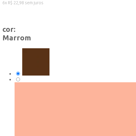
6
x
R$
22,98
sem juros
cor:
Marrom