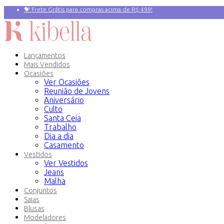
💝 Frete Grátis para compras acima de R$ 499!
Primeira compra? 10% OFF com o Cupom:
PRIMEIRAVEZ
Lançamentos
Mais Vendidos
Ocasiões
Ver Ocasiões
Reunião de Jovens
Aniversário
Culto
Santa Ceia
Trabalho
Dia a dia
Casamento
Vestidos
Ver Vestidos
Jeans
Malha
Conjuntos
Saias
Blusas
Modeladores