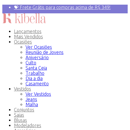
💝 Frete Grátis para compras acima de R$ 349!
Primeira compra? 10% OFF com o Cupom:
PRIMEIRAVEZ
Lançamentos
Mais Vendidos
Ocasiões
Ver Ocasiões
Reunião de Jovens
Aniversário
Culto
Santa Ceia
Trabalho
Dia a dia
Casamento
Vestidos
Ver Vestidos
Jeans
Malha
Conjuntos
Saias
Blusas
Modeladores