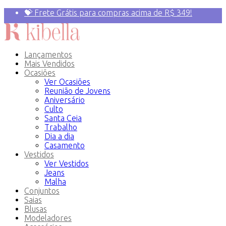
💝 Frete Grátis para compras acima de R$ 349!
Primeira compra? 10% OFF com o Cupom:
PRIMEIRAVEZ
Lançamentos
Mais Vendidos
Ocasiões
Ver Ocasiões
Reunião de Jovens
Aniversário
Culto
Santa Ceia
Trabalho
Dia a dia
Casamento
Vestidos
Ver Vestidos
Jeans
Malha
Conjuntos
Saias
Blusas
Modeladores