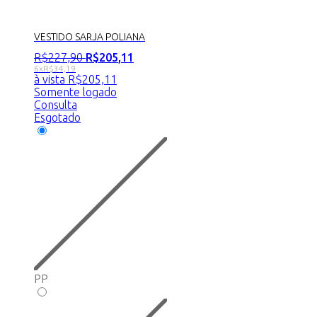
VESTIDO SARJA POLIANA
R$
227
,
90
R$
205
,
11
6x
R$
34,19
à vista
R$
205,11
Somente logado
Consulta
Esgotado
PP