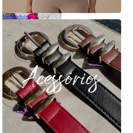
Modeladores
Vestido Assimétrico Dafne
Ganhe
pontos
R$
257,90
6
x
R$
42,98
sem juros
Tamanho: