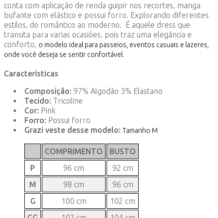
conta com aplicação de renda guipir nos recortes, manga
bufante com elástico e possui forro. Explorando diferentes
estilos, do romântico ao moderno. É aquele dress que
transita para varias ocasiões, pois traz uma elegância e
conforto,
o modelo ideal para passeios, eventos casuais e lazeres,
onde você deseja se sentir confortável.
Características
Composição:
97% Algodão 3% Elastano
Tecido:
Tricoline
Cor:
Pink
Forro:
Possui forro
Grazi veste desse modelo:
Tamanho M
COMPRIMENTO
BUSTO
P
96 cm
92 cm
M
98 cm
96 cm
G
100 cm
102 cm
GG
102 cm
104 cm