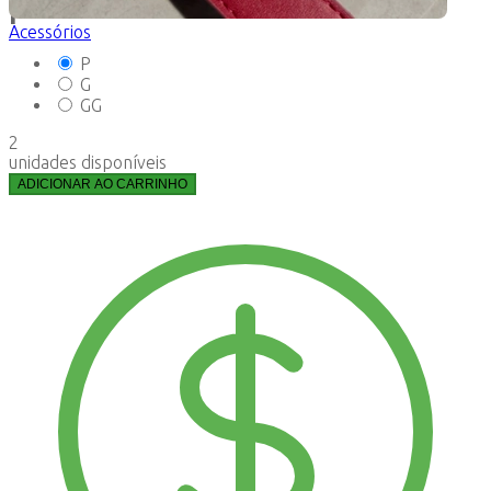
P
Acessórios
P
G
GG
2
unidades disponíveis
ADICIONAR AO CARRINHO