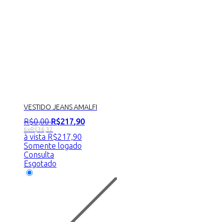
VESTIDO JEANS AMALFI
R$
0
,
00
R$
217
,
90
6x
R$
36,32
à vista
R$
217,90
Somente logado
Consulta
Esgotado