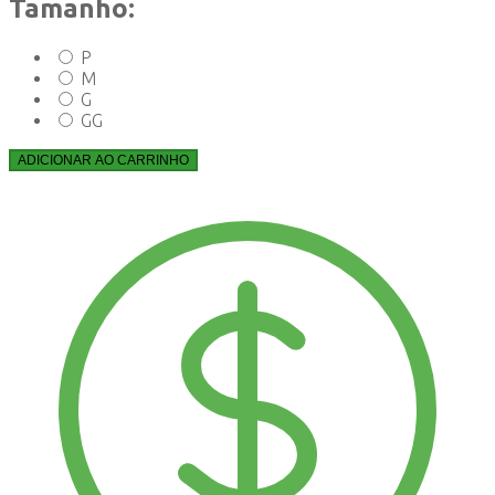
Tamanho:
P
M
G
GG
ADICIONAR AO CARRINHO