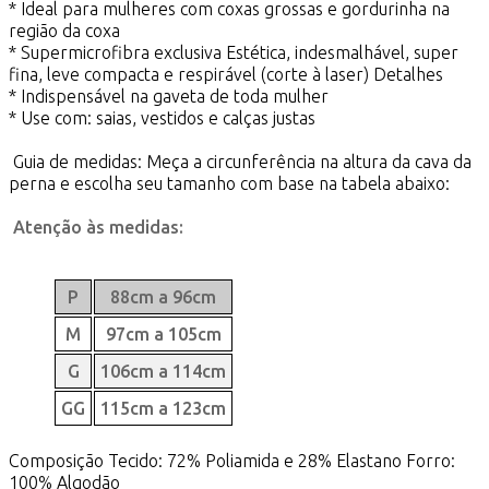
* Ideal para mulheres com coxas grossas e gordurinha na
região da coxa
* Supermicrofibra exclusiva Estética, indesmalhável, super
fina, leve compacta e respirável (corte à laser) Detalhes
* Indispensável na gaveta de toda mulher
* Use com: saias, vestidos e calças justas
Guia de medidas: Meça a circunferência na altura da cava da
perna e escolha seu tamanho com base na tabela abaixo:
Atenção às medidas:
P
88cm a 96cm
M
97cm a 105cm
G
106cm a 114cm
GG
115cm a 123cm
Composição Tecido: 72% Poliamida e 28% Elastano Forro:
100% Algodão