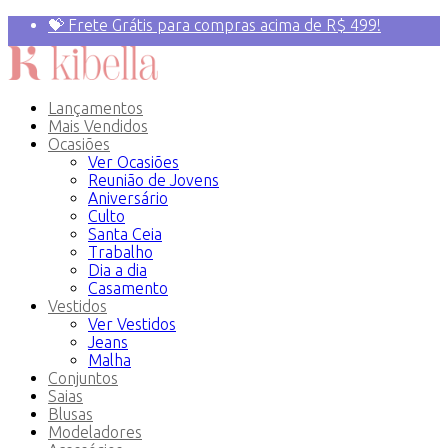
💝 Frete Grátis para compras acima de R$ 499!
Primeira compra? 10% OFF com o Cupom:
PRIMEIRAVEZ
Lançamentos
Mais Vendidos
Ocasiões
Ver Ocasiões
Reunião de Jovens
Aniversário
Culto
Santa Ceia
Trabalho
Dia a dia
Casamento
Vestidos
Ver Vestidos
Jeans
Malha
Conjuntos
Saias
Blusas
Modeladores