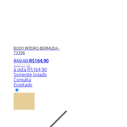
BODY INTEIRO BERMUDA -
73396
R$
0
,
00
R$
164
,
90
6x
R$
27,48
à vista
R$
164,90
Somente logado
Consulta
Esgotado