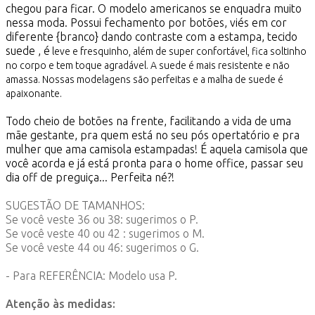
chegou para ficar. O modelo americanos se enquadra muito
nessa moda. Possui fechamento por botões, viés em cor
diferente {branco} dando contraste com a estampa, tecido
suede , é
leve e fresquinho, além de super confortável, fica soltinho
no corpo e tem toque agradável. A suede é mais resistente e não
amassa. Nossas modelagens são perfeitas e a malha de suede é
apaixonante.
Todo cheio de botões na frente, facilitando a vida de uma
mãe gestante, pra quem está no seu pós opertatório e pra
mulher que ama camisola estampadas! É aquela camisola que
você acorda e já está pronta para o home office, passar seu
dia off de preguiça... Perfeita né?!
SUGESTÃO DE TAMANHOS:
Se você veste 36 ou 38: sugerimos o P.
Se você veste 40 ou 42 : sugerimos o M.
Se você veste 44 ou 46: sugerimos o G.
- Para REFERÊNCIA: Modelo usa P.
Atenção às medidas: