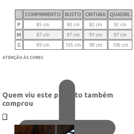
COMPRIMENTO
BUSTO
CINTURA
QUADRIL
P
85 cm
90 cm
82 cm
92 cm
M
87 cm
97 cm
91 cm
97 cm
G
89 cm
105 cm
98 cm
106 cm
ATENÇÃO ÀS CORES
Quem viu este produto também
comprou