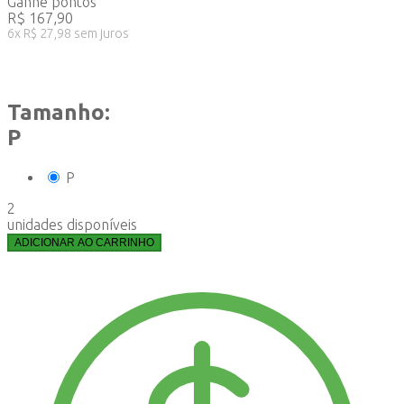
Ganhe
pontos
R$
167,90
6
x
R$
27,98
sem juros
Tamanho:
P
P
2
unidades disponíveis
ADICIONAR AO CARRINHO