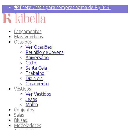
💝 Frete Grátis para compras acima de R$ 349!
Primeira compra? 10% OFF com o Cupom:
PRIMEIRAVEZ
Lançamentos
Mais Vendidos
Ocasiões
Ver Ocasiões
Reunião de Jovens
Aniversário
Culto
Santa Ceia
Trabalho
Dia a dia
Casamento
Vestidos
Ver Vestidos
Jeans
Malha
Conjuntos
Saias
Blusas
Modeladores