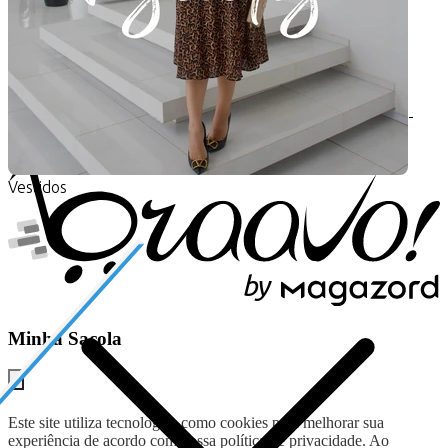
Baixe nosso APP
Kibella Moda Evangélica
-
Todos os direitos reservados
.
-
CNPJ: 30.021.025-0001-32
Plataforma:
Vestidos
b
y
Minha Sacola
Este site utiliza tecnologias como cookies para melhorar sua
experiência de acordo com nossa política de privacidade. Ao