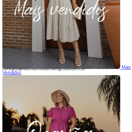
Mais
contato@kibellamodaevangelica.com.br
Vendidos
Institucional
Quem somos
Compra Segura
Dúvidas
Nossos Canais
Política de Troca e Devolução
Contato
Minha Conta