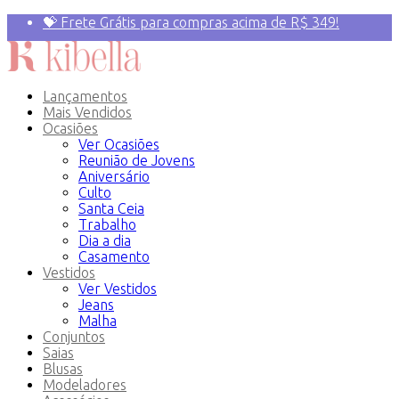
💝 Frete Grátis para compras acima de R$ 349!
Primeira compra? 10% OFF com o Cupom:
PRIMEIRAVEZ
Lançamentos
Mais Vendidos
Ocasiões
Ver Ocasiões
Reunião de Jovens
Aniversário
Culto
Santa Ceia
Trabalho
Dia a dia
Casamento
Vestidos
Ver Vestidos
Jeans
Malha
Conjuntos
Saias
Blusas
Modeladores