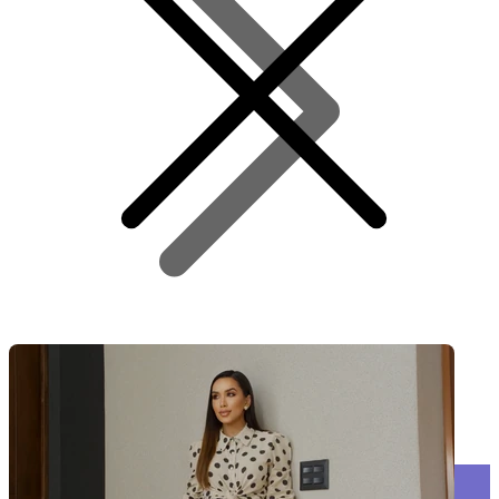
Teste Video Widde
TESTE VIDEO WIDDE
Receba nossas promoções