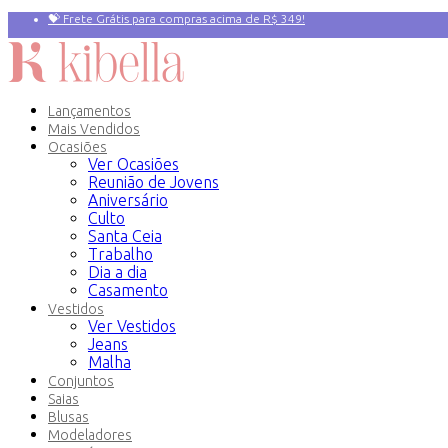
💝 Frete Grátis para compras acima de R$ 349!
Primeira compra? 10% OFF com o Cupom:
PRIMEIRAVEZ
Lançamentos
Mais Vendidos
Ocasiões
Ver Ocasiões
Reunião de Jovens
Aniversário
Culto
Santa Ceia
Trabalho
Dia a dia
Casamento
Vestidos
Ver Vestidos
Jeans
Malha
Conjuntos
Saias
Blusas
Modeladores