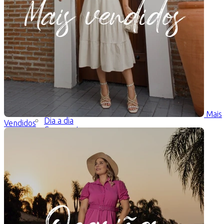
Ocasiões
Reunião de Jovens
Aniversário
Culto
Santa Ceia
Trabalho
Mais
Dia a dia
Vendidos
Casamento
Preço