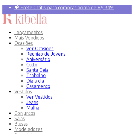
💝 Frete Grátis para compras acima de R$ 349!
Primeira compra? 10% OFF com o Cupom:
PRIMEIRAVEZ
Lançamentos
Mais Vendidos
Ocasiões
Ver Ocasiões
Reunião de Jovens
Aniversário
Culto
Santa Ceia
Trabalho
Dia a dia
Casamento
Vestidos
Ver Vestidos
Jeans
Malha
Conjuntos
Saias
Blusas
Modeladores