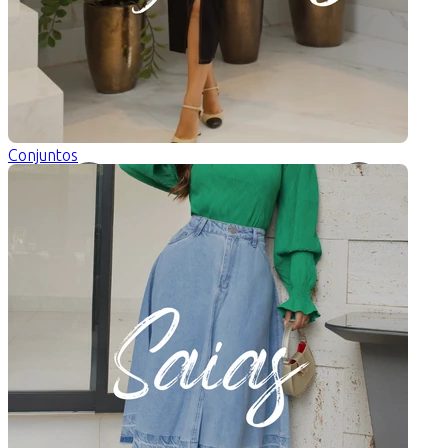
EXG
(2)
cor
Conjuntos