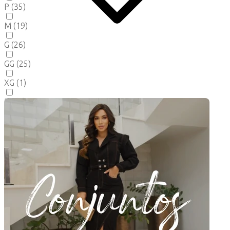
P
(35)
M
(19)
G
(26)
GG
(25)
XG
(1)
36
(2)
38
(1)
40
(1)
42
(2)
44
(2)
46
(2)
48
(1)