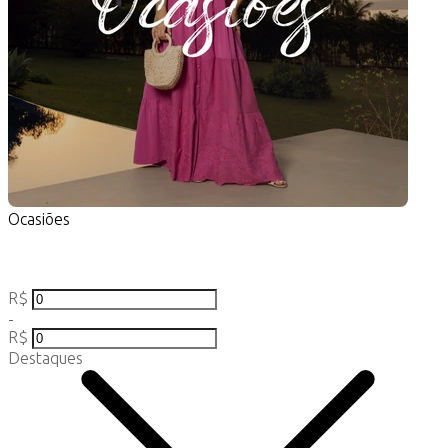
Ocasiões
R$
-
R$
Destaques