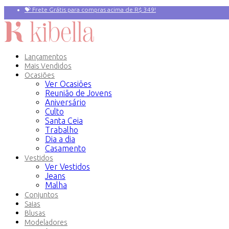
💝 Frete Grátis para compras acima de R$ 349!
Primeira compra? 10% OFF com o Cupom:
PRIMEIRAVEZ
Lançamentos
Mais Vendidos
Ocasiões
Ver Ocasiões
Reunião de Jovens
Aniversário
Culto
Santa Ceia
Trabalho
Dia a dia
Casamento
Vestidos
Ver Vestidos
Jeans
Malha
Conjuntos
Saias
Blusas
Modeladores